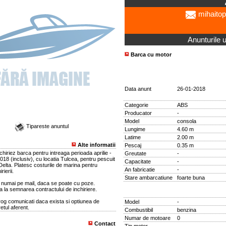
mihaitop
Anunturile ut
Barca cu motor
Data anunt
26-01-2018
Categorie
ABS
Producator
-
Model
consola
Tipareste anuntul
Lungime
4.60 m
Latime
2.00 m
Alte informatii
Pescaj
0.35 m
hiriez barca pentru intreaga perioada aprilie -
Greutate
-
18 (inclusiv), cu locatia Tulcea, pentru pescuit
Capacitate
-
Delta. Platesc costurile de marina pentru
An fabricatie
-
rierii.
Stare ambarcatiune
foarte buna
e numai pe mail, daca se poate cu poze.
la la semnarea contractului de inchiriere.
rog comunicati daca exista si optiunea de
Model
-
etul aferent.
Combustibil
benzina
Numar de motoare
0
Contact