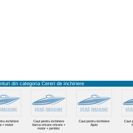
turi din categoria Cereri de inchiriere
tru inchiriere
Caut pentru inchiriere
Caut pentru inchiriere
Caut p
a + motor
barca oricare oricare +
Ajuto
m
motor + peridoc