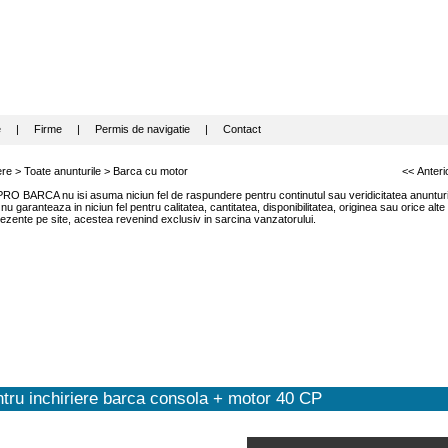
e
|
Firme
|
Permis de navigatie
|
Contact
iere >
Toate anunturile
>
Barca cu motor
<< Anteri
RO BARCA nu isi asuma niciun fel de raspundere pentru continutul sau veridicitatea anunturil
garanteaza in niciun fel pentru calitatea, cantitatea, disponibilitatea, originea sau orice alte
ezente pe site, acestea revenind exclusiv in sarcina vanzatorului.
tru inchiriere barca consola + motor 40 CP