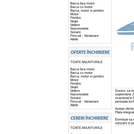
Barca fara motor
Barca cu motor
Barca, motor si peridoc
Motor
Peridoc
Skijet
Veliere
Navomodele
Sonare
Pescuit - Vanatoare
Altele
TOATE ANUNTURILE
Barca fara motor
Barca cu motor
Barca, motor si peridoc
Motor
Peridoc
Skijet
Veliere
Doresc sa inc
Navomodele
septembrie 20
Sonare
ocazional in 
Pescuit - Vanatoare
perioada inchi
Altele
Astept ofert
Plata integra
Eventual va 
vanzare si pr
TOATE ANUNTURILE