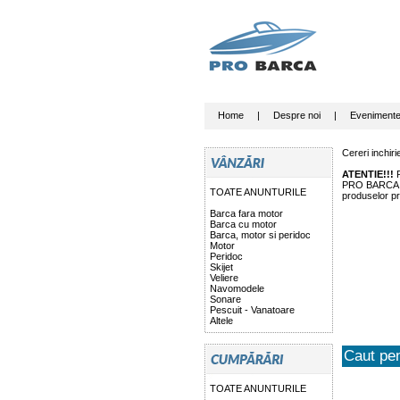
Home
|
Despre noi
|
Eveniment
Cereri inchir
ATENTIE!!!
P
PRO BARCA nu 
TOATE ANUNTURILE
produselor pr
Barca fara motor
Barca cu motor
Barca, motor si peridoc
Motor
Peridoc
Skijet
Veliere
Navomodele
Sonare
Pescuit - Vanatoare
Altele
Caut pen
TOATE ANUNTURILE