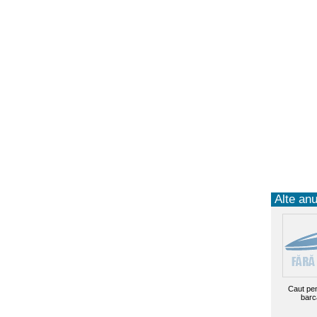
Alte anun
Caut pen
barc