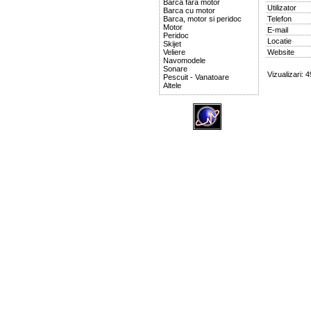
Barca fara motor
Utilizator
Barca cu motor
Barca, motor si peridoc
Telefon
Motor
E-mail
Peridoc
Locatie
Skijet
Veliere
Website
Navomodele
Sonare
Vizualizari: 
Pescuit - Vanatoare
Altele