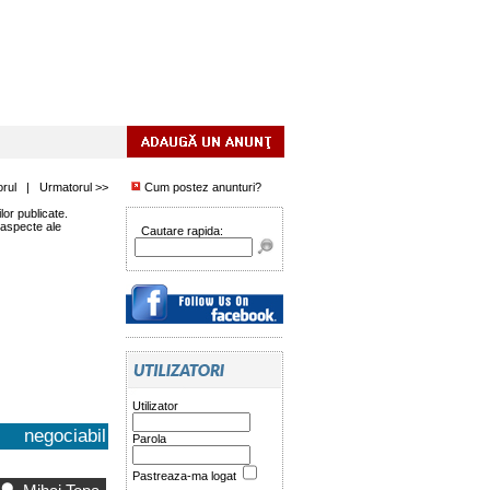
orul
|
Urmatorul >>
Cum postez anunturi?
or publicate.
 aspecte ale
Cautare rapida:
Utilizator
negociabil
Parola
Pastreaza-ma logat