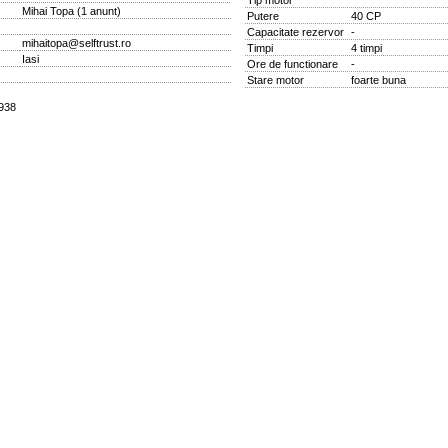
Tip motor
Mihai Topa
(
1 anunt
)
Putere
40 CP
Capacitate rezervor
-
mihaitopa@selftrust.ro
Timpi
4 timpi
Iasi
Ore de functionare
-
Stare motor
foarte buna
4938