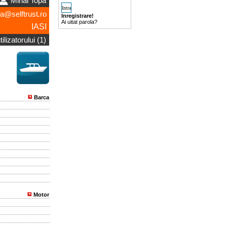
Mihai Topa
a@selftrust.ro
Inregistrare!
Ai uitat parola?
IASI
ilizatorului (1)
Barca
Motor